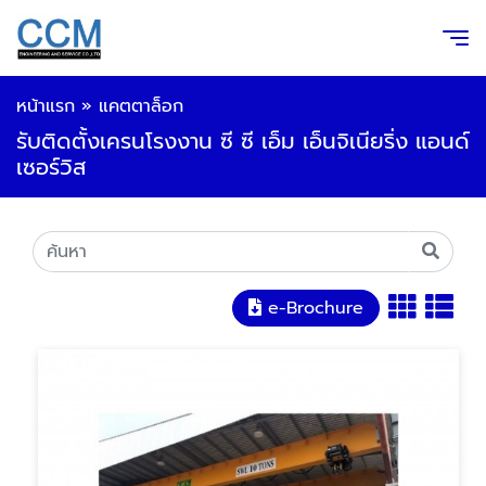
หน้าแรก
»
แคตตาล็อก
รับติดตั้งเครนโรงงาน ซี ซี เอ็ม เอ็นจิเนียริ่ง แอนด์
เซอร์วิส
e-Brochure